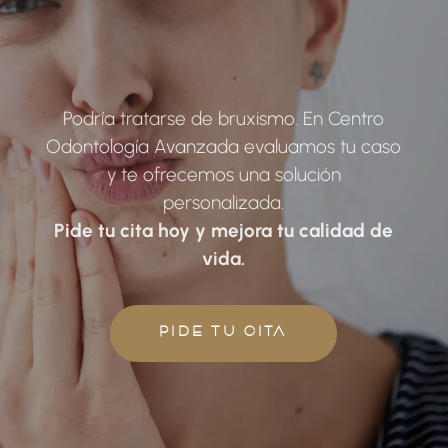
Podría tratarse de bruxismo. En Centro
Odontología Avanzada evaluamos tu caso
y te ofrecemos una solución
personalizada.
Pide tu cita hoy y mejora tu calidad de
vida.
PIDE TU CITA